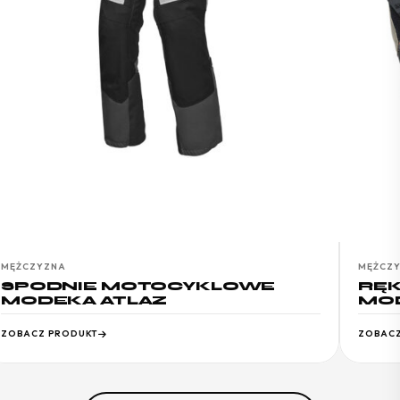
MĘŻCZYZNA
MĘŻCZ
SPODNIE MOTOCYKLOWE
RĘ
MODEKA ATLAZ
MOD
ZOBACZ PRODUKT
ZOBACZ