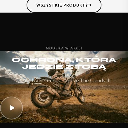
WSZYSTKIE PRODUKTY
MODEKA W AKCJI
OCHRONA, KTÓRA
JEDZIE Z TOBĄ
Gravel Adventures - Above The Clouds III