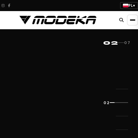
PL
▾
NOWOŚĆ 2026
02
07
KHAO AIR II
LADY
Dopasowanie do kobiecej sylwetki.
Maksymalna przewiewność i komfort w
każdej podróży.
02
SPRAWDŹ NOWOŚCI