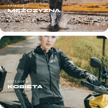
KATEGORIA
MĘŻCZYZNA
KATEGORIA
KOBIETA