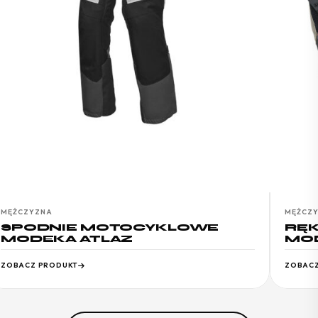
MĘŻCZYZNA
MĘŻCZ
SPODNIE MOTOCYKLOWE
RĘ
MODEKA ATLAZ
MOD
ZOBACZ PRODUKT
ZOBACZ