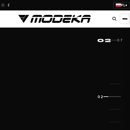
PL
▾
NOWOŚĆ 2026
02
07
KHAO AIR II
LADY
Dopasowanie do kobiecej sylwetki.
Maksymalna przewiewność i komfort w
każdej podróży.
02
SPRAWDŹ NOWOŚCI