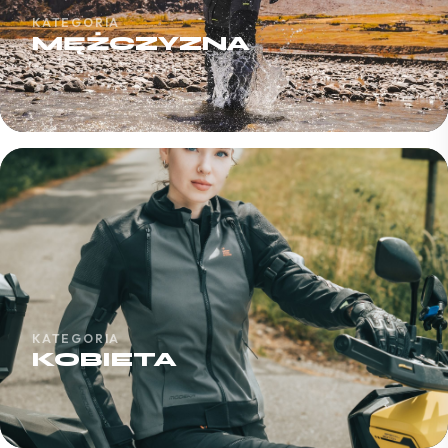
KATEGORIA
MĘŻCZYZNA
KATEGORIA
KOBIETA