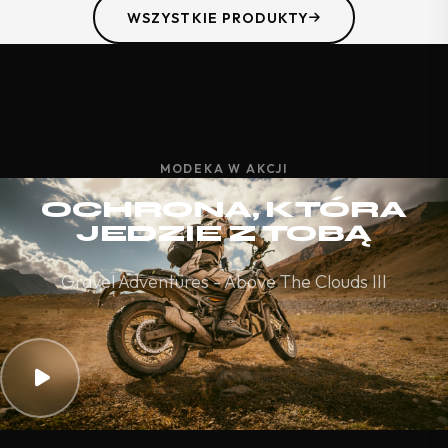
WSZYSTKIE PRODUKTY
MODEKA W AKCJI
OCHRONA, KTÓRA
JEDZIE Z TOBĄ
Gravel Adventures - Above The Clouds III