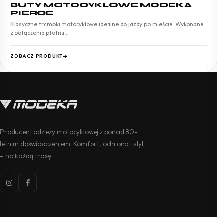
BUTY MOTOCYKLOWE MODEKA
PIERCE
Klasyczne trampki motocyklowe idealne do jazdy po mieście. Wykonane
z połączenia płótna…
ZOBACZ PRODUKT
Producent odzieży motocyklowej z ponad 80-
letnim doświadczeniem. Komfort, ochrona i styl
– na każdą trasę.