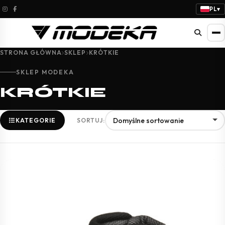
PL
▾
STRONA GŁÓWNA
SKLEP
KRÓTKIE
SKLEP MODEKA
KRÓTKIE
KATEGORIE
SORTUJ: