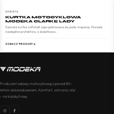
KOBIETA
KURTKA MOTOCYKLOWA
MODEKA CLARKE LADY
Damska kurtka softshell zaprojektowana do jazdy miejskiej. Posiada
niezbędne protektory, a dodatkowo…
ZOBACZ PRODUKT
Producent odzieży motocyklowej z ponad 80-
letnim doświadczeniem. Komfort, ochrona i styl
– na każdą trasę.