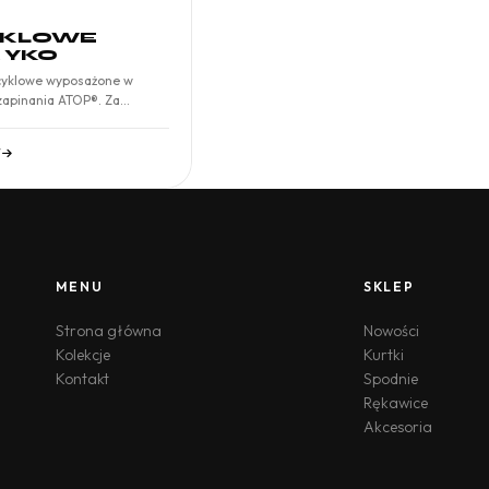
KLOWE
 YKO
cyklowe wyposażone w
zapinania ATOP®. Za
dpowiadają…
T
MENU
SKLEP
Strona główna
Nowości
Kolekcje
Kurtki
Kontakt
Spodnie
Rękawice
Akcesoria