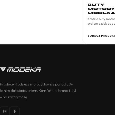
BUTY
MOTOCY
MODEKA
Krótkie buty moto
system szybkiego 
bezpieczeństwo o
ZOBACZ PRODUK
Producent odzieży motocyklowej z ponad 80-
letnim doświadczeniem. Komfort, ochrona i styl
– na każdą trasę.