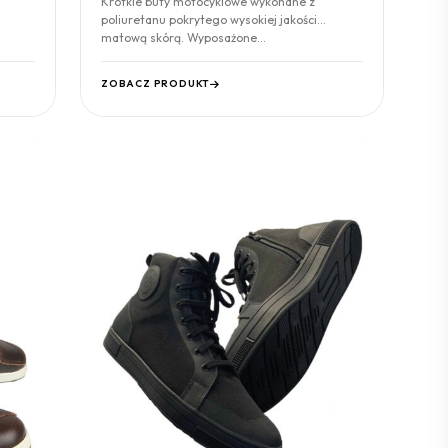
Krótkie buty motocyklowe wykonane z
poliuretanu pokrytego wysokiej jakości
matową skórą. Wyposażone…
ZOBACZ PRODUKT