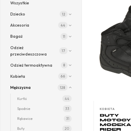
Wszystkie
Dziecko
12
Akcesoria
44
Bagaż
11
Odzież
17
przeciwdeszczowa
Odzież termoaktywna
8
Kobieta
66
Mężczyzna
128
Kurtki
44
Spodnie
33
KOBIETA
BUTY
Rękawice
31
MOTOCY
MODEKA
Buty
20
RIDER