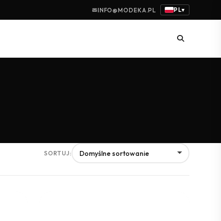
PL
INFO@MODEKA.PL
▾
SORTUJ: