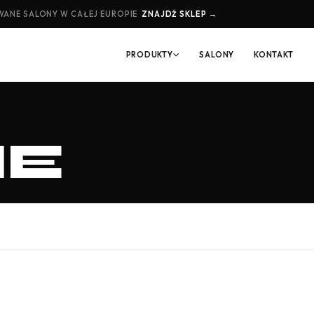
ANE SALONY W CAŁEJ EUROPIE
ZNAJDŹ SKLEP →
PRODUKTY
SALONY
KONTAKT
IE