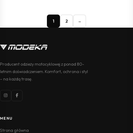
1
2
→
Producent odzieży motocyklowej z ponad 80-
letnim doświadczeniem. Komfort, ochrona i styl
– na każdą trasę.
MENU
Strona główna