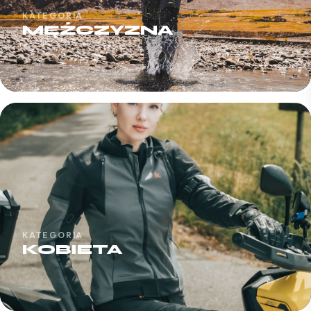
KATEGORIA
MĘŻCZYZNA
KATEGORIA
KOBIETA