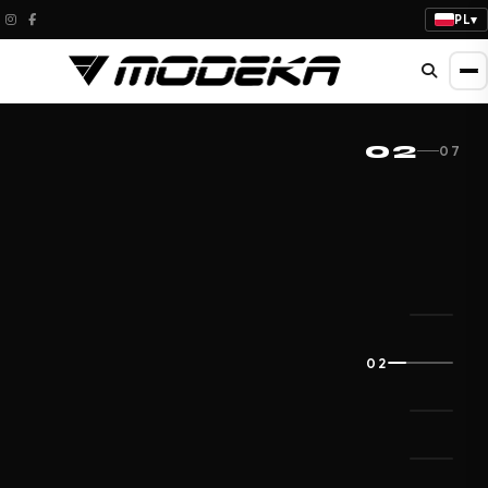
PL
▾
NOWOŚĆ 2026
02
07
KHAO AIR II
LADY
Dopasowanie do kobiecej sylwetki.
Maksymalna przewiewność i komfort w
każdej podróży.
02
SPRAWDŹ NOWOŚCI