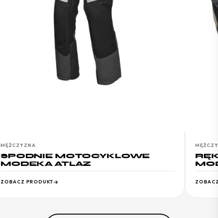
MĘŻCZYZNA
MĘŻCZ
SPODNIE MOTOCYKLOWE
RĘ
MODEKA ATLAZ
MOD
ZOBACZ PRODUKT
ZOBACZ