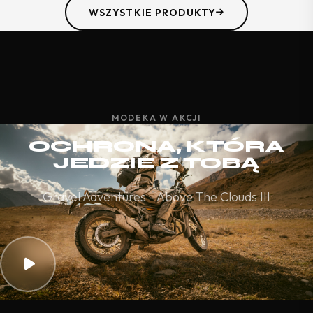
WSZYSTKIE PRODUKTY
MODEKA W AKCJI
OCHRONA, KTÓRA
JEDZIE Z TOBĄ
Gravel Adventures - Above The Clouds III