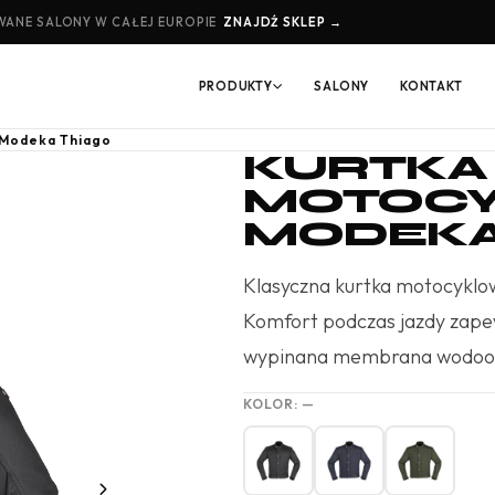
ANE SALONY W CAŁEJ EUROPIE
ZNAJDŹ SKLEP →
PRODUKTY
SALONY
KONTAKT
 Modeka Thiago
KURTKA
MOTOC
MODEKA
Klasyczna kurtka motocyklow
Komfort podczas jazdy zape
wypinana membrana wodo
KOLOR:
—