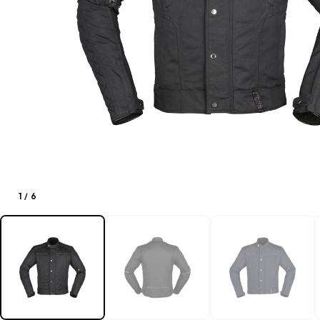
1
/
6