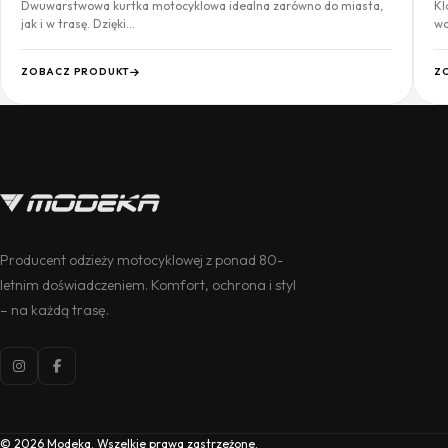
Dwuwarstwowa kurtka motocyklowa idealna zarówno do miasta,
Kl
jak i w trasę. Dzięki…
wo
ZOBACZ PRODUKT
Z
Producent odzieży motocyklowej z ponad 80-
letnim doświadczeniem. Komfort, ochrona i styl
– na każdą trasę.
© 2026 Modeka. Wszelkie prawa zastrzeżone.