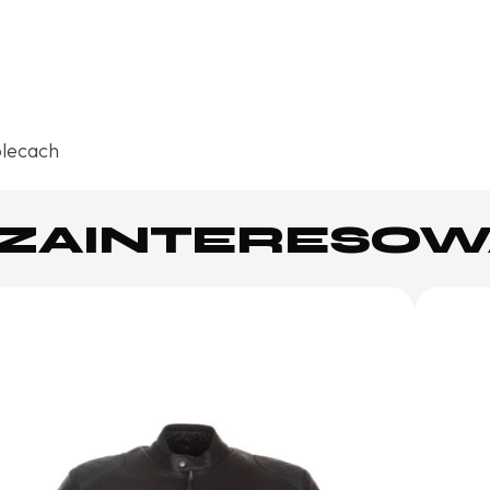
plecach
Ż ZAINTERESO