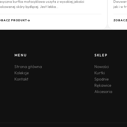
asyczna kurtka motocyklowa uszyta z wysokiej jakości
Dwuwars
skowanej skóry bydlęcej. Jest lekka…
jak i w t
OBACZ PRODUKT
ZOBACZ
MENU
SKLEP
Strona główna
Nowości
Kolekcje
Kurtki
Kontakt
Spodnie
Rękawice
Akcesoria