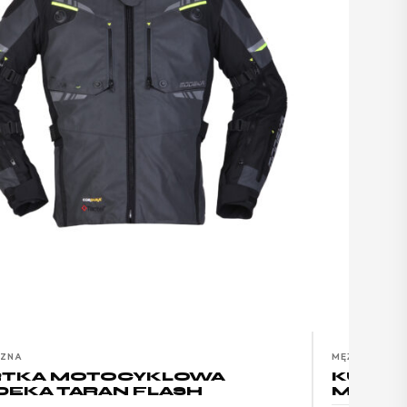
YZNA
MĘŻCZYZNA
RTKA MOTOCYKLOWA
KURTK
EKA TARAN FLASH
MODEK