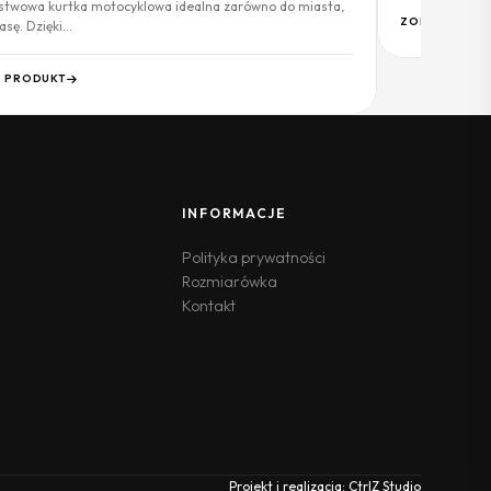
twowa kurtka motocyklowa idealna zarówno do miasta,
ZOBACZ PRO
rasę. Dzięki…
 PRODUKT
INFORMACJE
Polityka prywatności
Rozmiarówka
Kontakt
Projekt i realizacja:
CtrlZ Studio