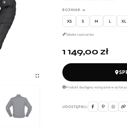
ROZMIAR:
—
XS
S
M
L
XL
Tabela rozmiarów
1 149,00
zł
SP
Produkt dostępny wyłącznie w autoryz
UDOSTĘPNIJ: