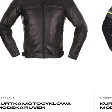
ĘŻCZYZNA
MĘŻCZ
KURTKA MOTOCYKLOWA
KU
MODEKA RUVEN
MOD