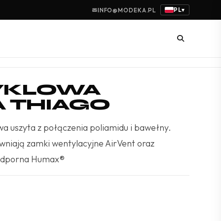
PL
INFO@MODEKA.PL
▾
YKLOWA
 THIAGO
a uszyta z połączenia poliamidu i bawełny.
wniają zamki wentylacyjne AirVent oraz
odporna Humax®