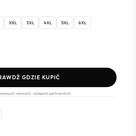
XXL
3XL
4XL
5XL
6XL
RAWDŹ GDZIE KUPIĆ
owanych salonach i sklepach partnerskich.