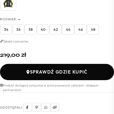
ROZMIAR:
—
34
36
38
40
42
44
46
48
Tabela rozmiarów
219,00
zł
SPRAWDŹ GDZIE KUPIĆ
Produkt dostępny wyłącznie w autoryzowanych salonach i sklepach
partnerskich.
UDOSTĘPNIJ: