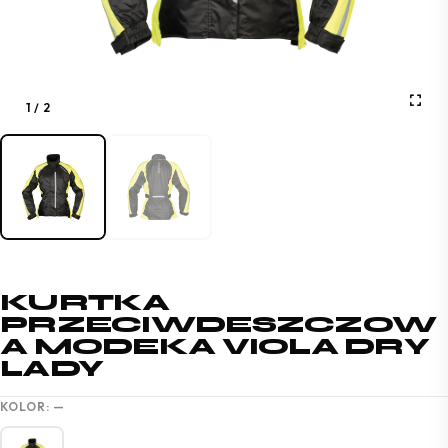
1
/
2
KURTKA
PRZECIWDESZCZOW
A MODEKA VIOLA DRY
LADY
KOLOR:
—