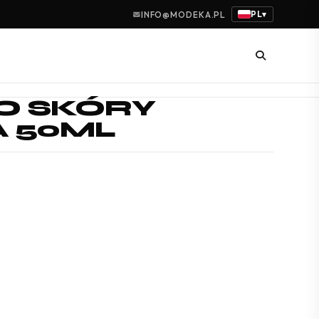
PL
INFO@MODEKA.PL
▾
O SKÓRY
 50ML