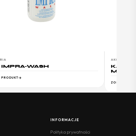
RIA
AKCESORIA
 IMPRA-WASH
KAMIZ
MODEK
 PRODUKT
ZOBACZ PRO
INFORMACJE
Polityka prywatności