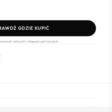
RAWDŹ GDZIE KUPIĆ
owanych salonach i sklepach partnerskich.