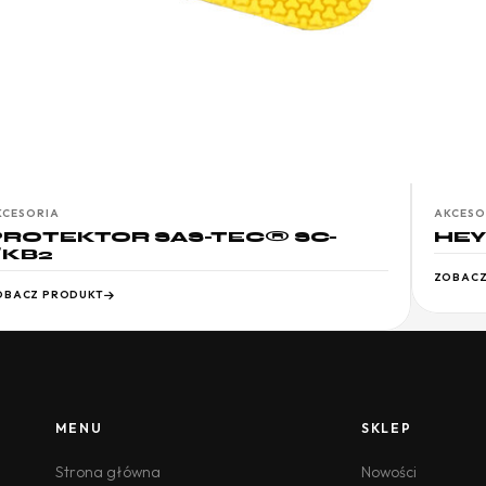
KCESORIA
AKCESO
PROTEKTOR SAS-TEC® SC-
HEY
/KB2
ZOBACZ
OBACZ PRODUKT
MENU
SKLEP
Strona główna
Nowości