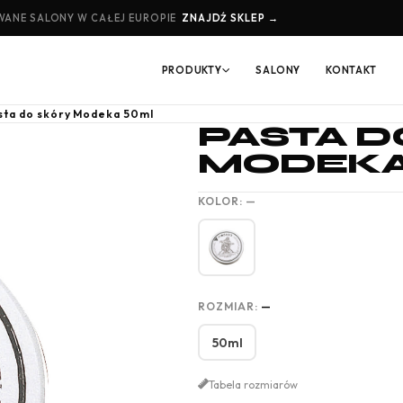
ANE SALONY W CAŁEJ EUROPIE
ZNAJDŹ SKLEP →
PRODUKTY
SALONY
KONTAKT
sta do skóry Modeka 50ml
PASTA D
MODEKA
KOLOR:
—
ROZMIAR:
—
50ml
Tabela rozmiarów