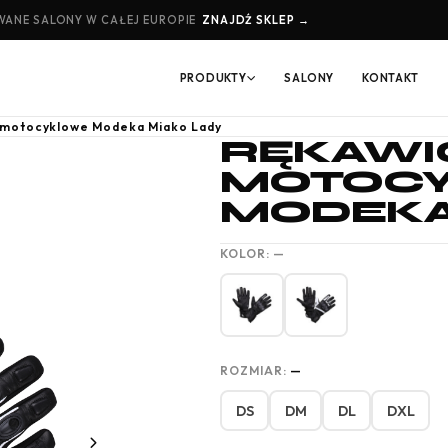
ANE SALONY W CAŁEJ EUROPIE
ZNAJDŹ SKLEP →
PRODUKTY
SALONY
KONTAKT
 motocyklowe Modeka Miako Lady
RĘKAWI
MOTOC
MODEKA
KOLOR:
—
ROZMIAR:
—
DS
DM
DL
DXL