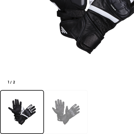
1
/
2