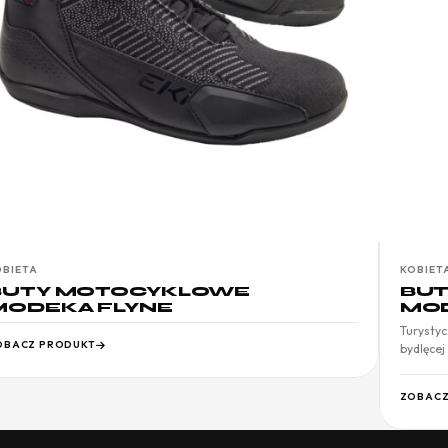
OBIETA
KOBIET
BUTY MOTOCYKLOWE
BU
MODEKA FLYNE
MOD
Turystyc
OBACZ PRODUKT
bydlęcej
ZOBACZ