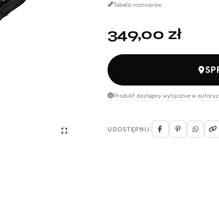
Tabela rozmiarów
349,00
zł
SP
Produkt dostępny wyłącznie w autoryz
UDOSTĘPNIJ: