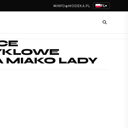
PL
INFO@MODEKA.PL
▾
CE
YKLOWE
 MIAKO LADY