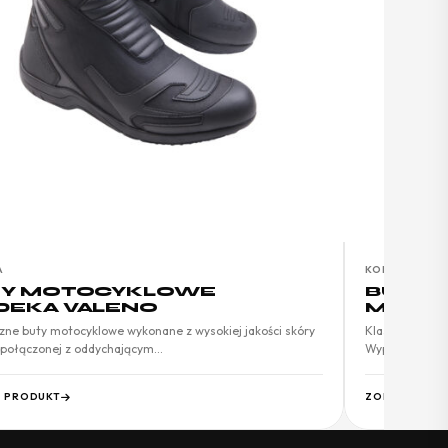
A
KOBIETA
TY MOTOCYKLOWE
BUTY 
EKA VALENO
MODEK
zne buty motocyklowe wykonane z wysokiej jakości skóry
Klasyczne wyso
 połączonej z oddychającym…
Wyposażone s
 PRODUKT
ZOBACZ PRO