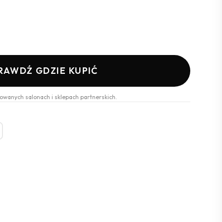
RAWDŹ GDZIE KUPIĆ
owanych salonach i sklepach partnerskich.