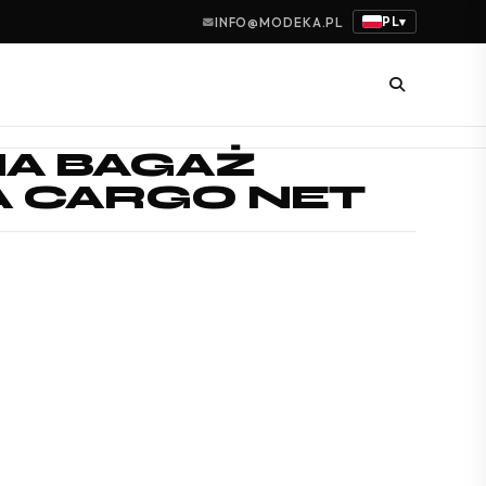
PL
INFO@MODEKA.PL
▾
NA BAGAŻ
 CARGO NET