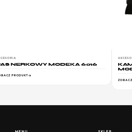
KCESORIA
AKCESO
PAS NERKOWY MODEKA 6016
KAM
MOD
OBACZ PRODUKT
ZOBACZ
MENU
SKLEP