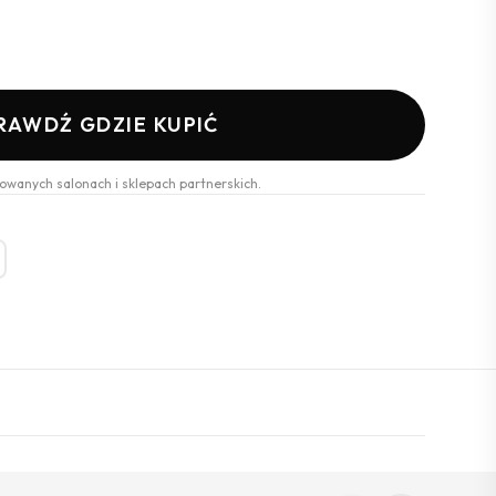
RAWDŹ GDZIE KUPIĆ
owanych salonach i sklepach partnerskich.