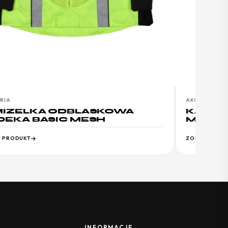
RIA
AKCESORIA
IZELKA ODBLASKOWA
KAMIZ
EKA BASIC MESH
MODEK
 PRODUKT
ZOBACZ PRO
INFORMACJE