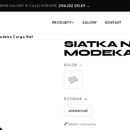
ANE SALONY W CAŁEJ EUROPIE
ZNAJDŹ SKLEP →
PRODUKTY
SALONY
KONTAKT
Modeka Cargo Net
SIATKA 
MODEKA
KOLOR:
—
ROZMIAR:
—
uniwersal
Tabela rozmiarów