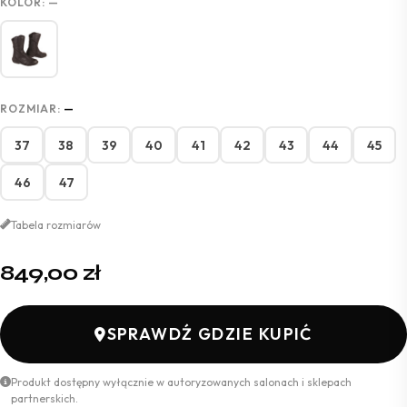
KOLOR:
—
ROZMIAR:
—
37
38
39
40
41
42
43
44
45
46
47
Tabela rozmiarów
849,00
zł
SPRAWDŹ GDZIE KUPIĆ
Produkt dostępny wyłącznie w autoryzowanych salonach i sklepach
partnerskich.