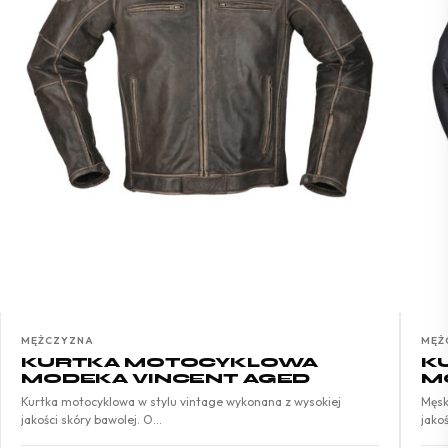
MĘŻCZYZNA
MĘŻ
KURTKA MOTOCYKLOWA
K
MODEKA VINCENT AGED
M
Kurtka motocyklowa w stylu vintage wykonana z wysokiej
Męsk
jakości skóry bawolej. O…
jako