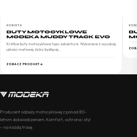
KOBIETA
KOB
BUTY MOTOCYKLOWE
B
MODEKA MUDDY TRACK EVO
M
Krótkie buty motocyklowe typu adventure. Wykonane z wysokiej
ZOB
jakości matowej skóry bydlęcej.…
ZOBACZ PRODUKT
Producent odzieży motocyklowej z ponad 80-
letnim doświadczeniem. Komfort, ochrona i styl
– na każdą trasę.