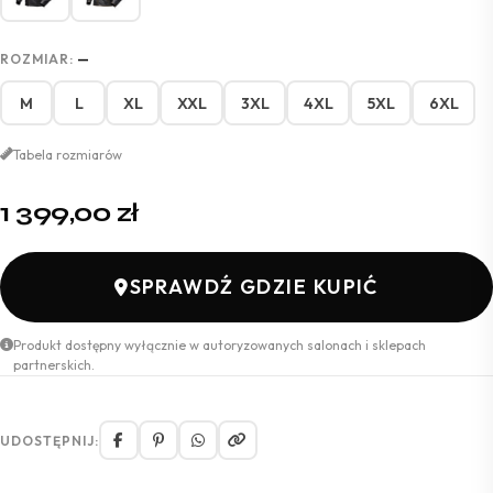
ROZMIAR:
—
M
L
XL
XXL
3XL
4XL
5XL
6XL
Tabela rozmiarów
1 399,00
zł
SPRAWDŹ GDZIE KUPIĆ
Produkt dostępny wyłącznie w autoryzowanych salonach i sklepach
partnerskich.
UDOSTĘPNIJ: