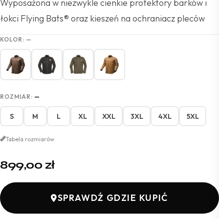
Wyposażona w niezwykle cienkie protektory barków i
łokci Flying Bats® oraz kieszeń na ochraniacz pleców
KOLOR:
—
ROZMIAR:
—
S
M
L
XL
XXL
3XL
4XL
5XL
Tabela rozmiarów
899,00
zł
SPRAWDŹ GDZIE KUPIĆ