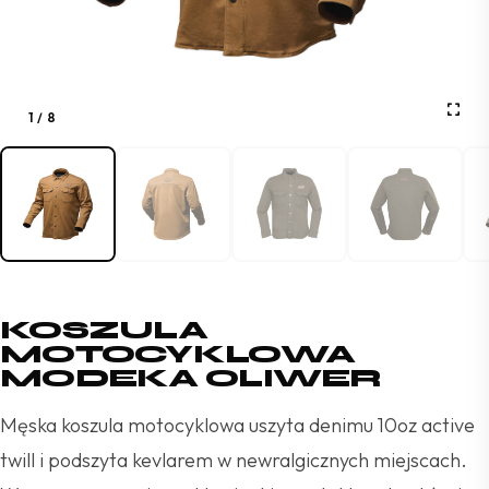
1
/
8
KOSZULA
MOTOCYKLOWA
MODEKA OLIWER
Męska koszula motocyklowa uszyta denimu 10oz active
twill i podszyta kevlarem w newralgicznych miejscach.