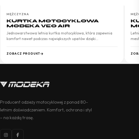
MĘŻCZYZNA
MĘŻ
KURTKA MOTOCYKLOWA
K
MODEKA VEO AIR
M
Jednowarstwowa letnia kurtka motocyklowa, która zapewnia
Letn
komfort nawet podczas największych upałów dzięki…
mesh
ZOBACZ PRODUKT
ZOB
Producent odzieży motocyklowej z ponad 80-
letnim doświadczeniem. Komfort, ochrona i styl
– na każdą trasę.