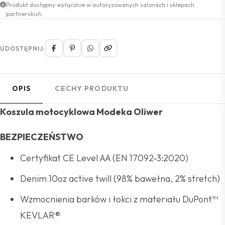
Produkt dostępny wyłącznie w autoryzowanych salonach i sklepach
partnerskich.
UDOSTĘPNIJ:
OPIS
CECHY PRODUKTU
Koszula motocyklowa Modeka Oliwer
BEZPIECZEŃSTWO
Certyfikat CE Level AA (EN 17092-3:2020)
Denim 10oz active twill (98% bawełna, 2% stretch)
Wzmocnienia barków i łokci z materiału DuPont™
KEVLAR®