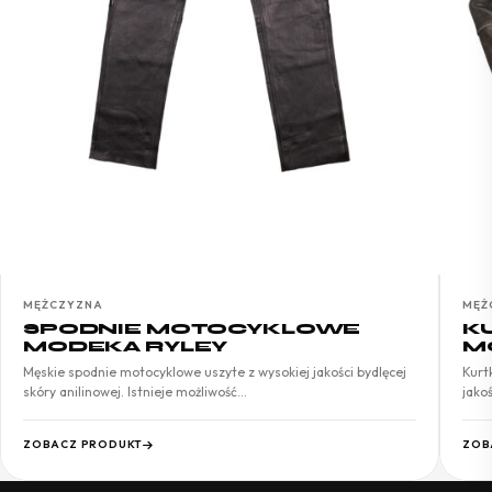
MĘŻCZYZNA
MĘŻ
SPODNIE MOTOCYKLOWE
K
MODEKA RYLEY
M
Męskie spodnie motocyklowe uszyte z wysokiej jakości bydlęcej
Kurt
skóry anilinowej. Istnieje możliwość…
jako
ZOBACZ PRODUKT
ZOB