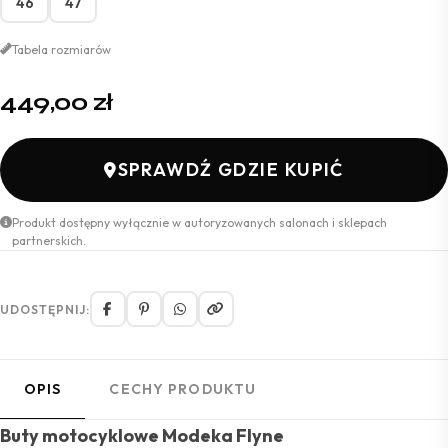
46
47
Tabela rozmiarów
449,00
zł
SPRAWDŹ GDZIE KUPIĆ
Produkt dostępny wyłącznie w autoryzowanych salonach i sklepach
partnerskich.
UDOSTĘPNIJ:
OPIS
CECHY PRODUKTU
Buty motocyklowe Modeka Flyne