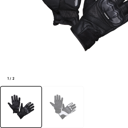
1
/
2