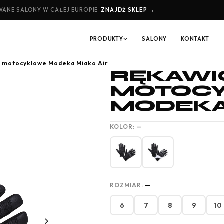
ANE SALONY W CAŁEJ EUROPIE
ZNAJDŹ SKLEP →
PRODUKTY
SALONY
KONTAKT
 motocyklowe Modeka Miako Air
RĘKAWI
MOTOC
MODEKA 
KOLOR:
—
ROZMIAR:
—
6
7
8
9
10