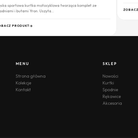
ska sportowa kurtka motocyklowa tworząca komplet ze
ZOBACZ
odniami i butami Yron. Uszyta…
OBACZ PRODUKT
MENU
SKLEP
Strona główna
Nowości
Kolekcje
Kurtki
Kontakt
Spodnie
Rękawice
Akcesoria