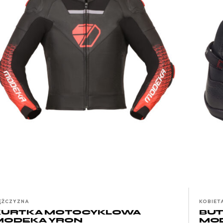
ĘŻCZYZNA
KOBIET
KURTKA MOTOCYKLOWA
BU
MODEKA YRON
MOD