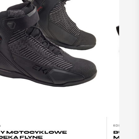
A
KOBIETA
TY MOTOCYKLOWE
BUTY 
EKA FLYNE
MODEK