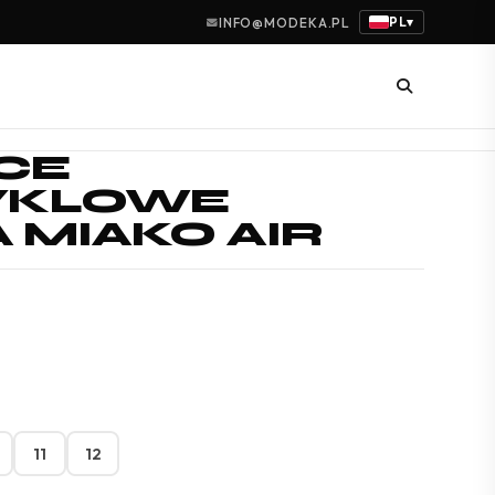
PL
INFO@MODEKA.PL
▾
CE
YKLOWE
MIAKO AIR
11
12