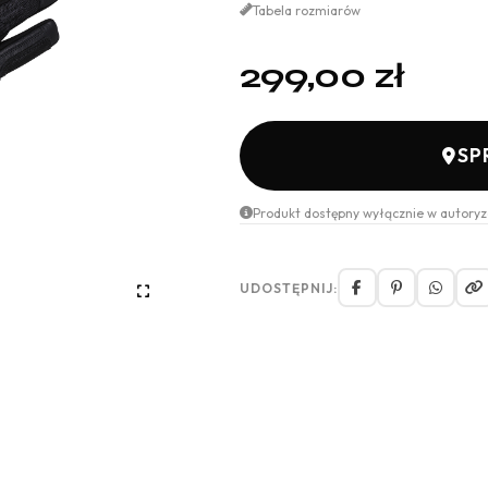
Tabela rozmiarów
299,00
zł
SP
Produkt dostępny wyłącznie w autoryz
UDOSTĘPNIJ: