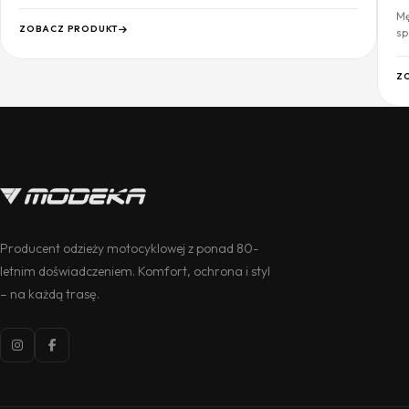
Mę
ZOBACZ PRODUKT
sp
Z
Producent odzieży motocyklowej z ponad 80-
letnim doświadczeniem. Komfort, ochrona i styl
– na każdą trasę.