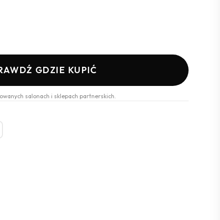
RAWDŹ GDZIE KUPIĆ
owanych salonach i sklepach partnerskich.