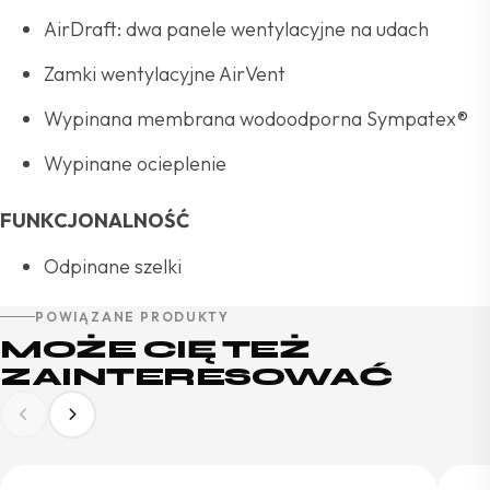
AirDraft: dwa panele wentylacyjne na udach
Zamki wentylacyjne AirVent
Wypinana membrana wodoodporna Sympatex®
Wypinane ocieplenie
FUNKCJONALNOŚĆ
Odpinane szelki
POWIĄZANE PRODUKTY
MOŻE CIĘ TEŻ
ZAINTERESOWAĆ