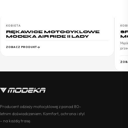
KOBIETA
KOB
RĘKAWICE MOTOCYKLOWE
S
MODEKA AIR RIDE II LADY
M
Męsk
ZOBACZ PRODUKT
prze
ZOB
Producent odzieży motocyklowej z ponad 80-
letnim doświadczeniem. Komfort, ochrona i styl
– na każdą trasę.