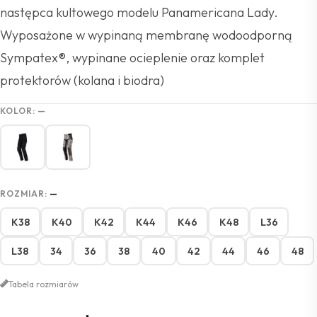
następca kultowego modelu Panamericana Lady.
Wyposażone w wypinaną membranę wodoodporną
Sympatex®, wypinane ocieplenie oraz komplet
protektorów (kolana i biodra)
KOLOR:
—
ROZMIAR:
—
K38
K40
K42
K44
K46
K48
L36
L38
34
36
38
40
42
44
46
48
Tabela rozmiarów