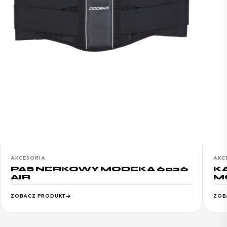
AKCESORIA
AKC
PAS NERKOWY MODEKA 6026
K
AIR
M
ZOBACZ PRODUKT
ZOB